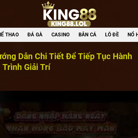
HỂ THAO
ĐÁ GÀ
CASINO
BẮN CÁ
LÔ ĐỀ
NỔ 
ướng Dẫn Chi Tiết Để Tiếp Tục Hành
Trình Giải Trí