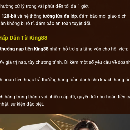
ường xử lý trong vài phút đến tối đa 1 giờ.
 128-bit
và hệ thống
tường lửa đa lớp
, đảm bảo mọi giao dịch
hân không bị rò rỉ, đảm bảo an toàn tuyệt đối.
Hấp Dẫn Từ King88
thưởng nạp tiền King88
nhằm hỗ trợ gia tăng vốn cho hội viên:
% giá trị nạp, tùy chương trình. Đi kèm một số yêu cầu về doan
nh hoàn tiền hoặc trả thưởng hàng tuần dành cho khách hàng tí
h hàng trung thành với nhiều cấp độ, quyền lợi như hoàn tiền c
hật, sự kiện đặc biệt.