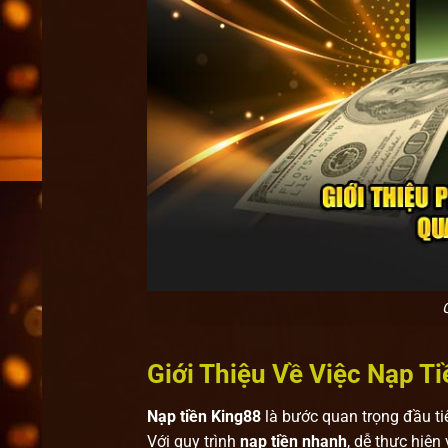
Giới Thiệu Về Việc Nạp T
Nạp tiền King88
là bước quan trọng đầu tiê
Với quy trình
nạp tiền nhanh
, dễ thực hiệ