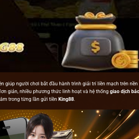
n giúp người chơi bắt đầu hành trình giải trí liền mạch trên nền
đơn giản, nhiều phương thức linh hoạt và hệ thống
giao dịch bả
tâm trong từng lần
gửi tiền
King88
.