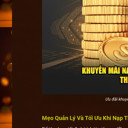
Ưu đãi khuy
Mẹo Quản Lý Và Tối Ưu Khi Nạp T