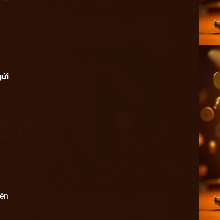
gửi
rên