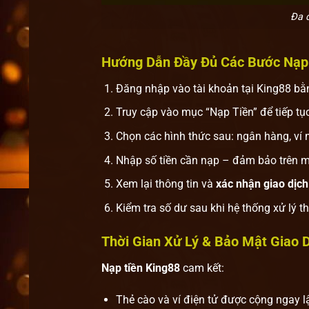
Đa 
Hướng Dẫn Đầy Đủ Các Bước Nạp 
Đăng nhập vào tài khoản tại King88 bằn
Truy cập vào mục “Nạp Tiền” để tiếp tục
Chọn các hình thức sau: ngân hàng, ví
Nhập số tiền cần nạp – đảm bảo trên mứ
Xem lại thông tin và
xác nhận giao dịch
Kiểm tra số dư sau khi hệ thống xử lý 
Thời Gian Xử Lý & Bảo Mật Giao 
Nạp tiền King88
cam kết:
Thẻ cào và ví điện tử được cộng ngay l