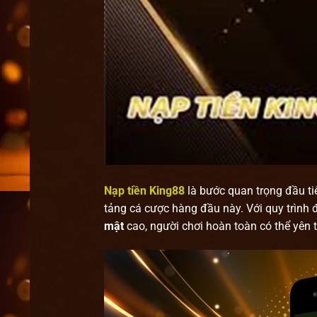
Nạp tiền King88
là bước quan trọng đầu tiê
tảng cá cược hàng đầu này. Với quy trình 
mật
cao, người chơi hoàn toàn có thể yên 