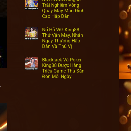
Trải Nghiệm Vòng
Quay May Mắn Đỉnh
Cao Hấp Dẫn
Nổ Hũ WG King88
Thử Vận May, Nhận
Ngay Thưởng Hấp
Dẫn Và Thú Vị
Blackjack Và Poker
King88 Được Hàng
Triệu Game Thủ Săn
Đón Mỗi Ngày
o