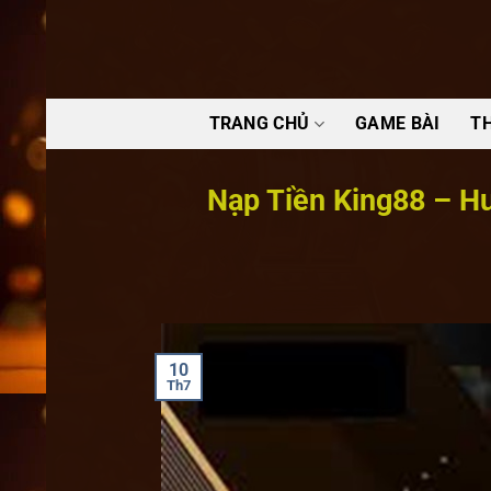
Bỏ
qua
nội
dung
TRANG CHỦ
GAME BÀI
T
Nạp Tiền King88 – H
10
Th7