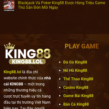
Blackjack Và Poker King88 Được Hàng Triệu Game
Thủ Săn Đón Mỗi Ngày
PLAY GAME
Đá Gà King88
Nổ Hũ King88
King88.lol
là địa chỉ
website chính thức của
nhà
Thể Thao King88
cái KING88
– một trong
Casino King88
những thương hiệu cá
Game Bài King88
cược trực tuyến uy tín hàng
đầu tại thị trường Việt Nam
Bắn Cá King88
hiện nay. Tại đây, người