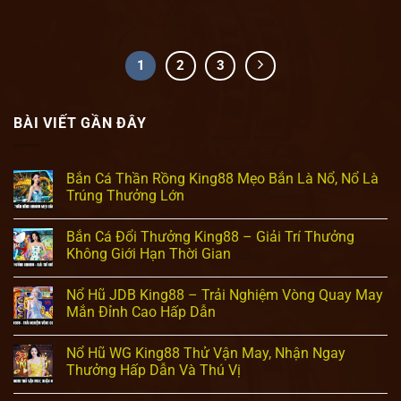
1
2
3
BÀI VIẾT GẦN ĐÂY
Bắn Cá Thần Rồng King88 Mẹo Bắn Là Nổ, Nổ Là
Trúng Thưởng Lớn
Bắn Cá Đổi Thưởng King88 – Giải Trí Thưởng
Không Giới Hạn Thời Gian
Nổ Hũ JDB King88 – Trải Nghiệm Vòng Quay May
Mắn Đỉnh Cao Hấp Dẫn
Nổ Hũ WG King88 Thử Vận May, Nhận Ngay
Thưởng Hấp Dẫn Và Thú Vị