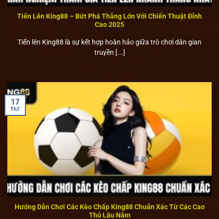
Tiến Lên King88 – Bứt Phá Thắng Lớn Với Chiến Thuật Đỉnh
Cao 2025
Tiến lên King88 là sự kết hợp hoàn hảo giữa trò chơi dân gian
truyền [...]
17
Th7
Hướng Dẫn Chơi Các Kèo Chấp King88 Chuẩn Xác Từ Các Cao
Thủ Lâu Năm